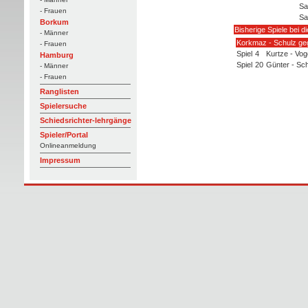
Sa
- Frauen
Sa
Borkum
Bisherige Spiele bei d
- Männer
Korkmaz - Schulz ge
- Frauen
Spiel
4
Kurtze - Vog
Hamburg
Spiel
20
Günter - Sch
- Männer
- Frauen
Ranglisten
Spielersuche
Schiedsrichter-lehrgänge
Spieler/Portal
Onlineanmeldung
Impressum