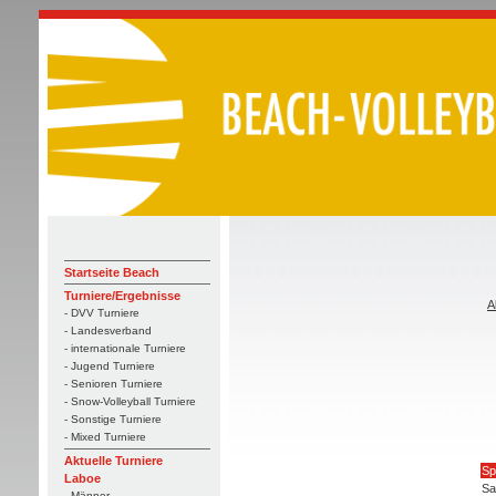
Startseite Beach
Turniere/Ergebnisse
A
- DVV Turniere
- Landesverband
- internationale Turniere
- Jugend Turniere
- Senioren Turniere
- Snow-Volleyball Turniere
- Sonstige Turniere
- Mixed Turniere
Aktuelle Turniere
Sp
Laboe
Sa
- Männer