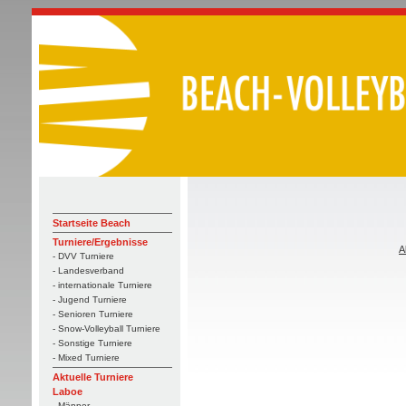
Startseite Beach
Turniere/Ergebnisse
A
- DVV Turniere
- Landesverband
- internationale Turniere
- Jugend Turniere
- Senioren Turniere
- Snow-Volleyball Turniere
- Sonstige Turniere
- Mixed Turniere
Aktuelle Turniere
Laboe
- Männer