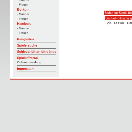
- Frauen
Borkum
Bisherige Spiele be
- Männer
Barthel - Nitsche 
- Frauen
Spiel
13
Buß - Ditz
Hamburg
- Männer
- Frauen
Ranglisten
Spielersuche
Schiedsrichter-lehrgänge
Spieler/Portal
Onlineanmeldung
Impressum