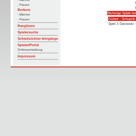
- Frauen
Borkum
Bisherige Spiele be
- Männer
Günter - Schupritt
- Frauen
Spiel
3
Darowski -
Ranglisten
Spielersuche
Schiedsrichter-lehrgänge
Spieler/Portal
Onlineanmeldung
Impressum