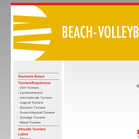
Startseite Beach
Turniere/Ergebnisse
A
- DVV Turniere
- Landesverband
- internationale Turniere
- Jugend Turniere
- Senioren Turniere
- Snow-Volleyball Turniere
- Sonstige Turniere
- Mixed Turniere
Aktuelle Turniere
Laboe
- Männer