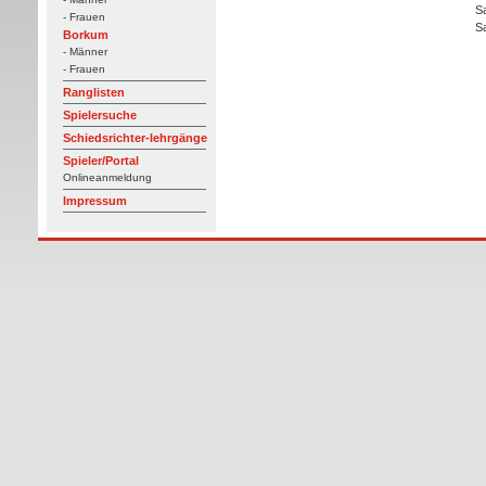
S
- Frauen
S
Borkum
- Männer
- Frauen
Ranglisten
Spielersuche
Schiedsrichter-lehrgänge
Spieler/Portal
Onlineanmeldung
Impressum