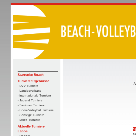
Startseite Beach
Turniere/Ergebnisse
A
- DVV Turniere
- Landesverband
- internationale Turniere
- Jugend Turniere
- Senioren Turniere
- Snow-Volleyball Turniere
- Sonstige Turniere
- Mixed Turniere
Aktuelle Turniere
Sp
Laboe
S
- Männer