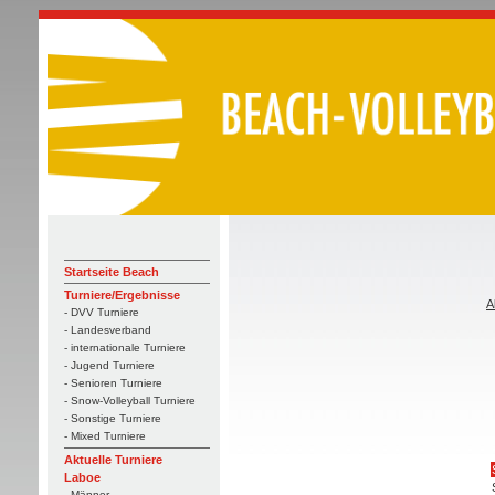
Startseite Beach
Turniere/Ergebnisse
A
- DVV Turniere
- Landesverband
- internationale Turniere
- Jugend Turniere
- Senioren Turniere
- Snow-Volleyball Turniere
- Sonstige Turniere
- Mixed Turniere
Aktuelle Turniere
Laboe
- Männer