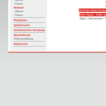
- Frauen
Borkum
Bisherige Spiele bei di
- Männer
Klein-Hitpaß - Müller 
- Frauen
Spiel
1
Dieckemann - 
Ranglisten
Spielersuche
Schiedsrichter-lehrgänge
Spieler/Portal
Onlineanmeldung
Impressum