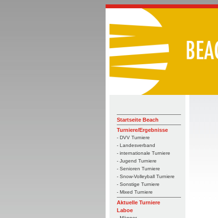
Startseite Beach
Turniere/Ergebnisse
- DVV Turniere
- Landesverband
- internationale Turniere
- Jugend Turniere
- Senioren Turniere
- Snow-Volleyball Turniere
- Sonstige Turniere
- Mixed Turniere
Aktuelle Turniere
Laboe
- Männer