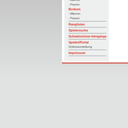
- Frauen
Borkum
- Männer
- Frauen
Ranglisten
Spielersuche
Schiedsrichter-lehrgänge
Spieler/Portal
Onlineanmeldung
Impressum