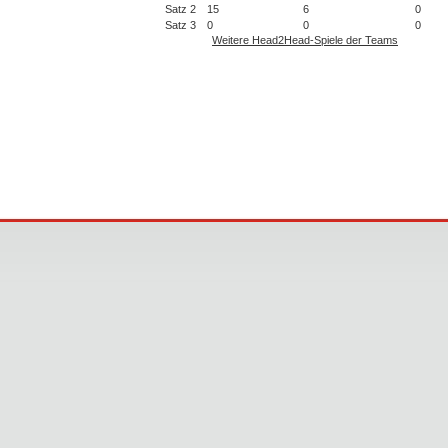
Satz 2
15
6
0
Satz 3
0
0
0
Weitere Head2Head-Spiele der Teams