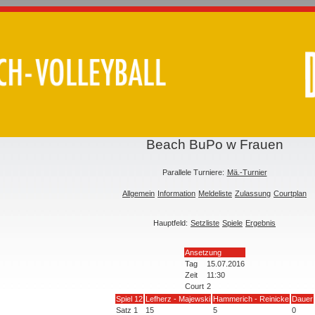
Beach BuPo w Frauen
Parallele Turniere:
Mä.-Turnier
Allgemein
Information
Meldeliste
Zulassung
Courtplan
Hauptfeld:
Setzliste
Spiele
Ergebnis
Ansetzung
Tag
15.07.2016
Zeit
11:30
Court
2
Spiel 12
Lefherz - Majewski
Hammerich - Reinicke
Dauer
Satz 1
15
5
0