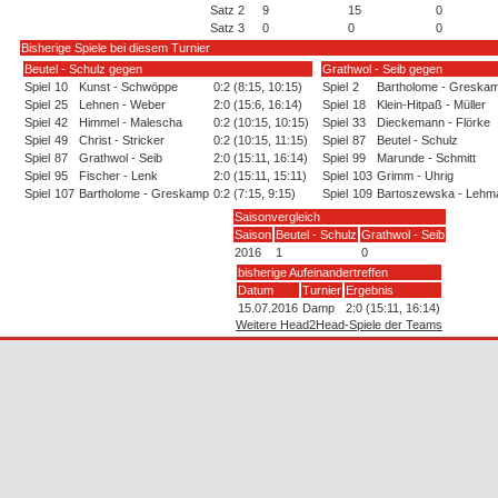
Satz 2
9
15
0
Satz 3
0
0
0
Bisherige Spiele bei diesem Turnier
Beutel - Schulz gegen
Grathwol - Seib gegen
Spiel
10
Kunst - Schwöppe
0:2 (8:15, 10:15)
Spiel
2
Bartholome - Greska
Spiel
25
Lehnen - Weber
2:0 (15:6, 16:14)
Spiel
18
Klein-Hitpaß - Müller
Spiel
42
Himmel - Malescha
0:2 (10:15, 10:15)
Spiel
33
Dieckemann - Flörke
Spiel
49
Christ - Stricker
0:2 (10:15, 11:15)
Spiel
87
Beutel - Schulz
Spiel
87
Grathwol - Seib
2:0 (15:11, 16:14)
Spiel
99
Marunde - Schmitt
Spiel
95
Fischer - Lenk
2:0 (15:11, 15:11)
Spiel
103
Grimm - Uhrig
Spiel
107
Bartholome - Greskamp
0:2 (7:15, 9:15)
Spiel
109
Bartoszewska - Lehm
Saisonvergleich
Saison
Beutel - Schulz
Grathwol - Seib
2016
1
0
bisherige Aufeinandertreffen
Datum
Turnier
Ergebnis
15.07.2016
Damp
2:0 (15:11, 16:14)
Weitere Head2Head-Spiele der Teams