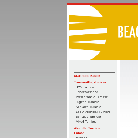
Startseite Beach
Turniere/Ergebnisse
- DVV Turniere
- Landesverband
- internationale Turniere
- Jugend Turniere
- Senioren Turniere
- Snow-Volleyball Turniere
- Sonstige Turniere
- Mixed Turniere
Aktuelle Turniere
Laboe
- Männer