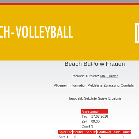
Beach BuPo w Frauen
Parallele Turniere:
Mä.-Turnier
Allgemein
Information
Meldeliste
Zulassung
Courtplan
Hauptfeld:
Setzliste
Spiele
Ergebnis
Ansetzung
Tag
17.07.2016
Zeit
09:30
Court
3
Spiel 112
Beutel - Schulz
Grathwol - Seib
Dauer
Satz 1
11
15
0