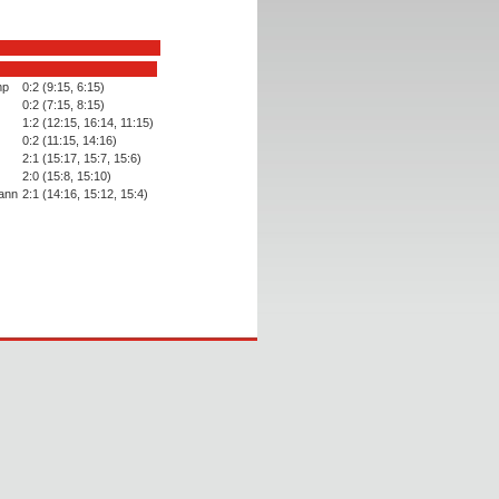
mp
0:2 (9:15, 6:15)
0:2 (7:15, 8:15)
1:2 (12:15, 16:14, 11:15)
0:2 (11:15, 14:16)
2:1 (15:17, 15:7, 15:6)
2:0 (15:8, 15:10)
ann
2:1 (14:16, 15:12, 15:4)