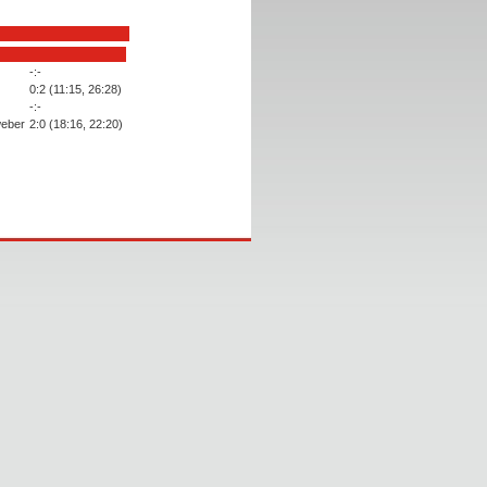
-:-
0:2 (11:15, 26:28)
-:-
weber
2:0 (18:16, 22:20)