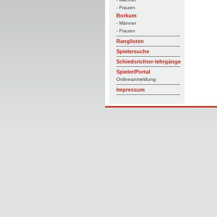
- Frauen
Borkum
- Männer
- Frauen
Ranglisten
Spielersuche
Schiedsrichter-lehrgänge
Spieler/Portal
Onlineanmeldung
Impressum