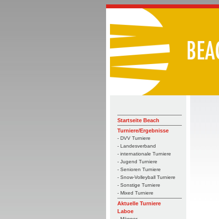
Startseite Beach
Turniere/Ergebnisse
- DVV Turniere
- Landesverband
- internationale Turniere
- Jugend Turniere
- Senioren Turniere
- Snow-Volleyball Turniere
- Sonstige Turniere
- Mixed Turniere
Aktuelle Turniere
Laboe
- Männer