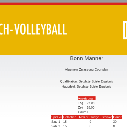
Bonn Männer
Allgemein
Zulassung
Courtplan
Qualifikation:
Setzliste
Spiele
Ergebnis
Hauptfeld:
Setzliste
Spiele
Ergebnis
Ansetzung
Tag
27.08.
Zeit
18:00
Court
1
Spiel 26
Holschen - Melzer
Gottge - Steinke
Dauer
Satz 1
15
9
30
Satz 2
15
8
0