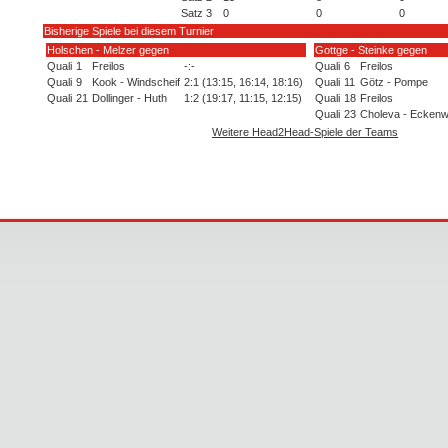
Satz 3
0
0
0
Bisherige Spiele bei diesem Turnier
Holschen - Melzer gegen
Gottge - Steinke gegen
Quali
1
Freilos
-:-
Quali
6
Freilos
Quali
9
Kook - Windscheif
2:1 (13:15, 16:14, 18:16)
Quali
11
Götz - Pompe
Quali
21
Dollinger - Huth
1:2 (19:17, 11:15, 12:15)
Quali
18
Freilos
Quali
23
Choleva - Ecken
Weitere Head2Head-Spiele der Teams