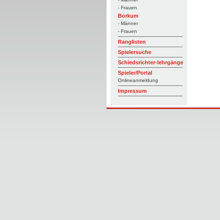
- Frauen
Borkum
- Männer
- Frauen
Ranglisten
Spielersuche
Schiedsrichter-lehrgänge
Spieler/Portal
Onlineanmeldung
Impressum