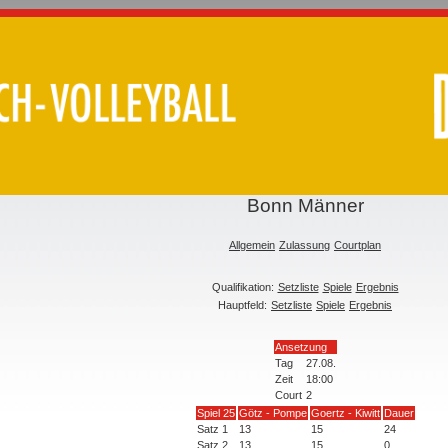
Bonn Männer
Allgemein
Zulassung
Courtplan
Qualifikation:
Setzliste
Spiele
Ergebnis
Hauptfeld:
Setzliste
Spiele
Ergebnis
Ansetzung
Tag
27.08.
Zeit
18:00
Court
2
Spiel 25
Götz - Pompe
Goertz - Kiwitt
Dauer
Satz 1
13
15
24
Satz 2
13
15
0