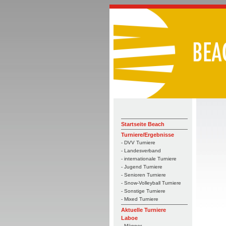
Startseite Beach
Turniere/Ergebnisse
- DVV Turniere
- Landesverband
- internationale Turniere
- Jugend Turniere
- Senioren Turniere
- Snow-Volleyball Turniere
- Sonstige Turniere
- Mixed Turniere
Aktuelle Turniere
Laboe
- Männer