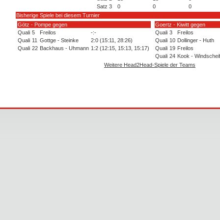
Satz 3
0
0
0
Bisherige Spiele bei diesem Turnier
Götz - Pompe gegen
Goertz - Kiwitt gegen
Quali
5
Freilos
-:-
Quali
3
Freilos
Quali
11
Gottge - Steinke
2:0 (15:11, 28:26)
Quali
10
Dollinger - Huth
Quali
22
Backhaus - Uhmann
1:2 (12:15, 15:13, 15:17)
Quali
19
Freilos
Quali
24
Kook - Windschei
Weitere Head2Head-Spiele der Teams