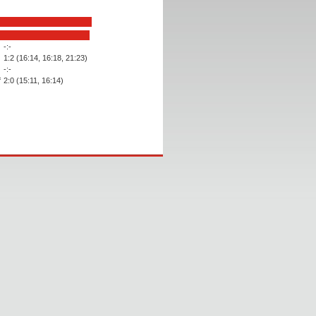
-:-
1:2 (16:14, 16:18, 21:23)
-:-
f
2:0 (15:11, 16:14)