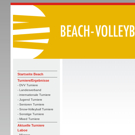
Startseite Beach
Turniere/Ergebnisse
- DVV Turniere
- Landesverband
- internationale Turniere
- Jugend Turniere
- Senioren Turniere
- Snow-Volleyball Turniere
- Sonstige Turniere
- Mixed Turniere
Aktuelle Turniere
Laboe
- Männer