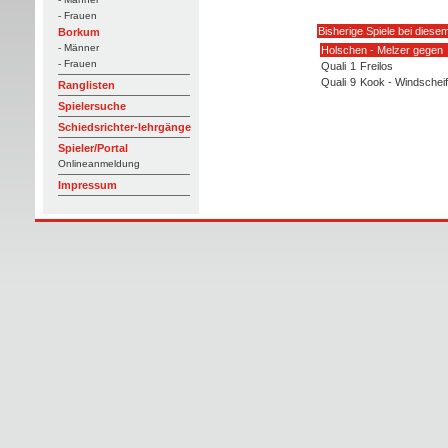
- Frauen
Bisherige Spiele bei diese
Borkum
- Männer
Holschen - Melzer gegen
- Frauen
Quali
1
Freilos
Quali
9
Kook - Windscheif
Ranglisten
Spielersuche
Schiedsrichter-lehrgänge
Spieler/Portal
Onlineanmeldung
Impressum