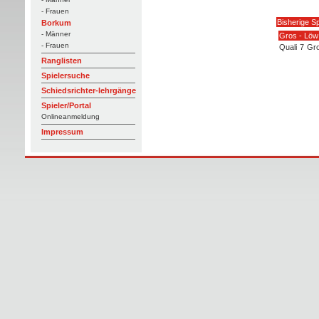
- Frauen
Bisherige Sp
Borkum
- Männer
Gros - Löw
- Frauen
Quali
7
Gro
Ranglisten
Spielersuche
Schiedsrichter-lehrgänge
Spieler/Portal
Onlineanmeldung
Impressum