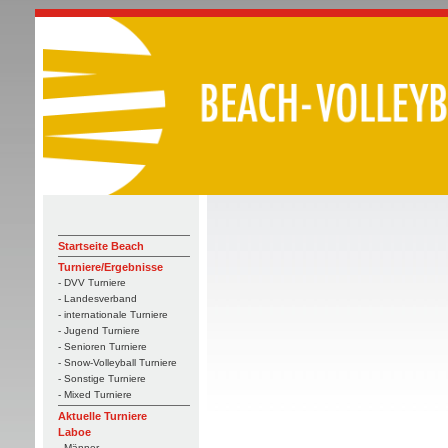
Startseite Beach
Turniere/Ergebnisse
- DVV Turniere
- Landesverband
- internationale Turniere
- Jugend Turniere
- Senioren Turniere
- Snow-Volleyball Turniere
- Sonstige Turniere
- Mixed Turniere
Aktuelle Turniere
Laboe
- Männer