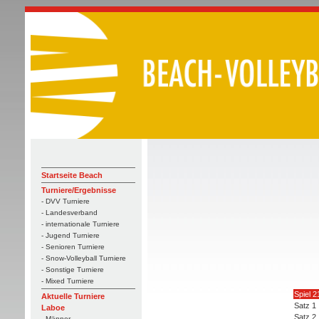
Startseite Beach
Turniere/Ergebnisse
- DVV Turniere
- Landesverband
- internationale Turniere
- Jugend Turniere
- Senioren Turniere
- Snow-Volleyball Turniere
- Sonstige Turniere
- Mixed Turniere
Spiel 2
Aktuelle Turniere
Satz 1
Laboe
Satz 2
- Männer