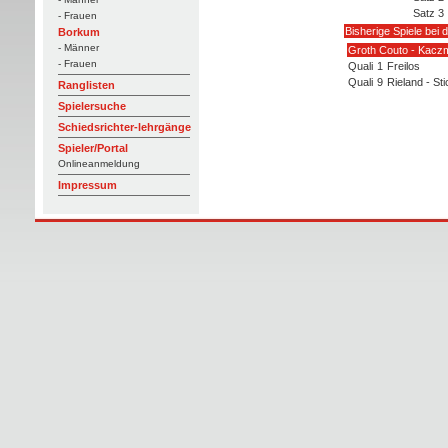
Satz 3
- Frauen
Bisherige Spiele bei 
Borkum
- Männer
Groth Couto - Kacz
- Frauen
Quali
1
Freilos
Quali
9
Rieland - St
Ranglisten
Spielersuche
Schiedsrichter-lehrgänge
Spieler/Portal
Onlineanmeldung
Impressum