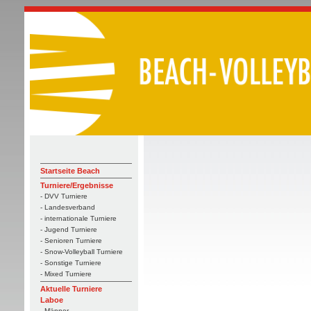
Startseite Beach
Turniere/Ergebnisse
- DVV Turniere
- Landesverband
- internationale Turniere
- Jugend Turniere
- Senioren Turniere
- Snow-Volleyball Turniere
- Sonstige Turniere
- Mixed Turniere
Aktuelle Turniere
Laboe
- Männer