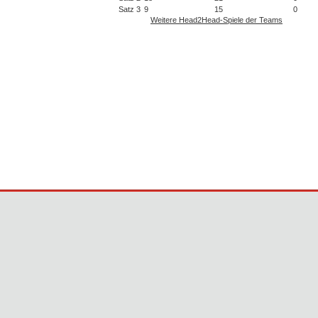
Satz 3
9
15
0
Weitere Head2Head-Spiele der Teams