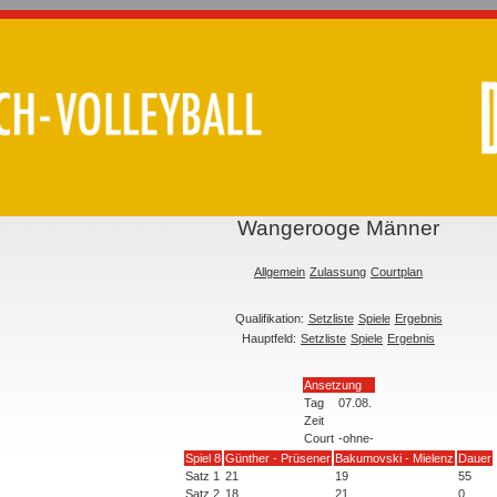
Wangerooge Männer
Allgemein
Zulassung
Courtplan
Qualifikation:
Setzliste
Spiele
Ergebnis
Hauptfeld:
Setzliste
Spiele
Ergebnis
Ansetzung
Tag
07.08.
Zeit
Court
-ohne-
Spiel 8
Günther - Prüsener
Bakumovski - Mielenz
Dauer
Satz 1
21
19
55
Satz 2
18
21
0