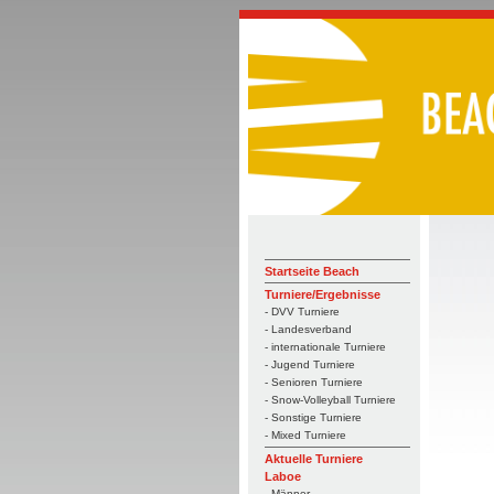
Startseite Beach
Turniere/Ergebnisse
- DVV Turniere
- Landesverband
- internationale Turniere
- Jugend Turniere
- Senioren Turniere
- Snow-Volleyball Turniere
- Sonstige Turniere
- Mixed Turniere
Aktuelle Turniere
Laboe
- Männer