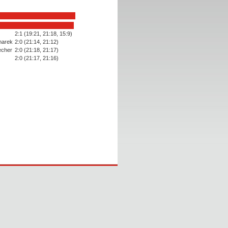
2:1 (19:21, 21:18, 15:9)
marek
2:0 (21:14, 21:12)
echer
2:0 (21:18, 21:17)
2:0 (21:17, 21:16)