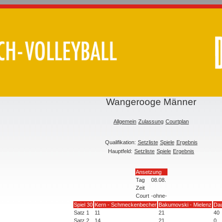
Wangerooge Männer
Allgemein
Zulassung
Courtplan
Qualifikation:
Setzliste
Spiele
Ergebnis
Hauptfeld:
Setzliste
Spiele
Ergebnis
Ansetzung
Tag
08.08.
Zeit
Court
-ohne-
Spiel 30
Kern - Schmeckenbecher
Bakumovski - Mielenz
Da
Satz 1
11
21
40
Satz 2
14
21
0