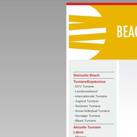
Startseite Beach
Turniere/Ergebnisse
- DVV Turniere
- Landesverband
- internationale Turniere
- Jugend Turniere
- Senioren Turniere
- Snow-Volleyball Turniere
- Sonstige Turniere
- Mixed Turniere
Aktuelle Turniere
Laboe
- Männer