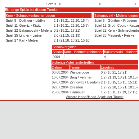
Satz 3
0
0
0
Bisherige Spiele bei diesem Turnier
Kern - Schmeckenbecher gegen
Bakumovski - Mielenz gegen
Spiel
5
Dollinger - Lüdike
2:1 (18:21, 22:20, 15:4)
Spiel
8
Günther - Prüsener
Spiel
11
Goertz - Kiwitt
2:1 (18:21, 22:20, 15:7)
Spiel
12
Groth Couto - Kacz
Spiel
22
Bakumovski - Mielenz
0:2 (18:21, 17:21)
Spiel
22
Kern - Schmeckenb
Spiel
25
Lintner - Lintner
2:0 (21:15, 21:13)
Spiel
28
Masurek - Peiske
Spiel
27
Karl - Melzer
2:1 (21:18, 18:21, 15:10)
Saisonvergleich
Saison
Kern - Schmeckenbecher
Bakumovski - Mielenz
2004
1
4
bisherige Aufeinandertreffen
Datum
Turnier
Ergebnis
06.08.2004
Wangerooge
0:2 (18:21, 17:21)
16.07.2004
Burg / Fehmarn
1:2 (21:13, 18:21, 10:15)
09.07.2004
Zinnowitz / Usedom
2:1 (13:15, 15:13, 15:11)
02.07.2004
Dresden
1:2 (22:20, 15:21, 10:15)
25.06.2004
Hannover
1:2 (15:11, 17:19, 12:15)
Weitere Head2Head-Spiele der Teams