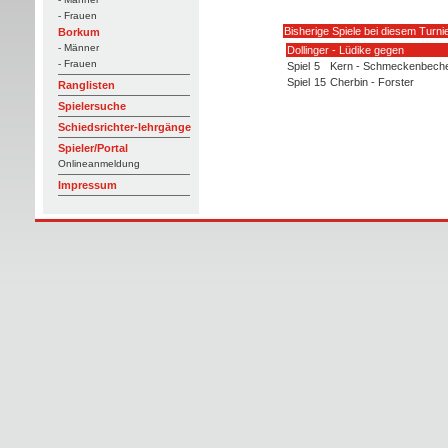
- Frauen
Bisherige Spiele bei diesem Turni
Borkum
- Männer
Dollinger - Lüdike gegen
- Frauen
Spiel
5
Kern - Schmeckenbech
Spiel
15
Cherbin - Forster
Ranglisten
Spielersuche
Schiedsrichter-lehrgänge
Spieler/Portal
Onlineanmeldung
Impressum