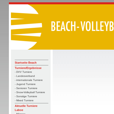
Startseite Beach
Turniere/Ergebnisse
- DVV Turniere
- Landesverband
- internationale Turniere
- Jugend Turniere
- Senioren Turniere
- Snow-Volleyball Turniere
- Sonstige Turniere
- Mixed Turniere
Aktuelle Turniere
Laboe
- Männer