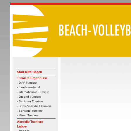
Startseite Beach
Turniere/Ergebnisse
- DVV Turniere
- Landesverband
- internationale Turniere
- Jugend Turniere
- Senioren Turniere
- Snow-Volleyball Turniere
- Sonstige Turniere
- Mixed Turniere
Aktuelle Turniere
Laboe
- Männer