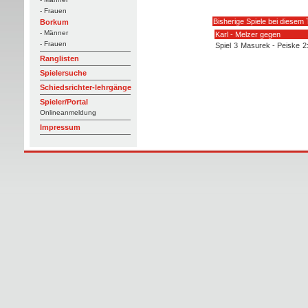
- Frauen
Bisherige Spiele bei diesem 
Borkum
- Männer
Karl - Melzer gegen
- Frauen
Spiel
3
Masurek - Peiske
2
Ranglisten
Spielersuche
Schiedsrichter-lehrgänge
Spieler/Portal
Onlineanmeldung
Impressum