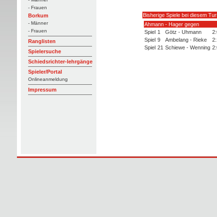
- Frauen
Bisherige Spiele bei diesem Tur
Borkum
- Männer
Ahmann - Hager gegen
- Frauen
Spiel
1
Götz - Uhmann
2:
Spiel
9
Ambelang - Rieke
2:
Ranglisten
Spiel
21
Schiewe - Wenning
2:
Spielersuche
Schiedsrichter-lehrgänge
Spieler/Portal
Onlineanmeldung
Impressum