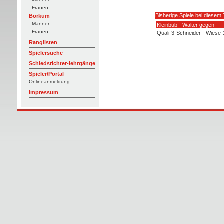
- Frauen
Bisherige Spiele bei diesem 
Borkum
- Männer
Kleinbub - Walter gegen
- Frauen
Quali
3
Schneider - Wiese
Ranglisten
Spielersuche
Schiedsrichter-lehrgänge
Spieler/Portal
Onlineanmeldung
Impressum