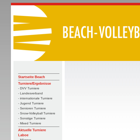
Startseite Beach
Turniere/Ergebnisse
- DVV Turniere
- Landesverband
- internationale Turniere
- Jugend Turniere
- Senioren Turniere
- Snow-Volleyball Turniere
- Sonstige Turniere
- Mixed Turniere
Aktuelle Turniere
Laboe
- Männer