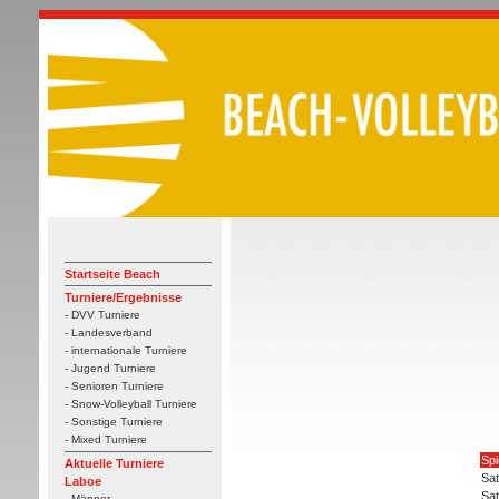
Startseite Beach
Turniere/Ergebnisse
- DVV Turniere
- Landesverband
- internationale Turniere
- Jugend Turniere
- Senioren Turniere
- Snow-Volleyball Turniere
- Sonstige Turniere
- Mixed Turniere
Spi
Aktuelle Turniere
Sat
Laboe
Sat
- Männer