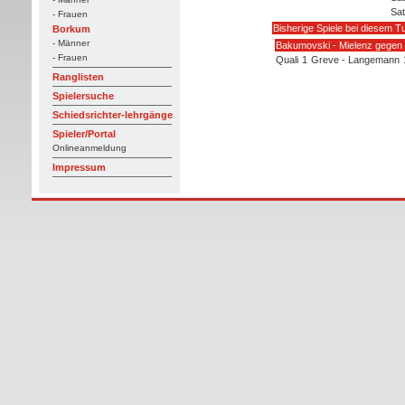
Sat
- Frauen
Bisherige Spiele bei diesem Tu
Borkum
- Männer
Bakumovski - Mielenz gegen
- Frauen
Quali
1
Greve - Langemann
Ranglisten
Spielersuche
Schiedsrichter-lehrgänge
Spieler/Portal
Onlineanmeldung
Impressum