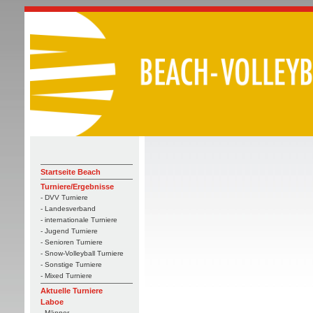
Startseite Beach
Turniere/Ergebnisse
- DVV Turniere
- Landesverband
- internationale Turniere
- Jugend Turniere
- Senioren Turniere
- Snow-Volleyball Turniere
- Sonstige Turniere
- Mixed Turniere
Aktuelle Turniere
Laboe
- Männer