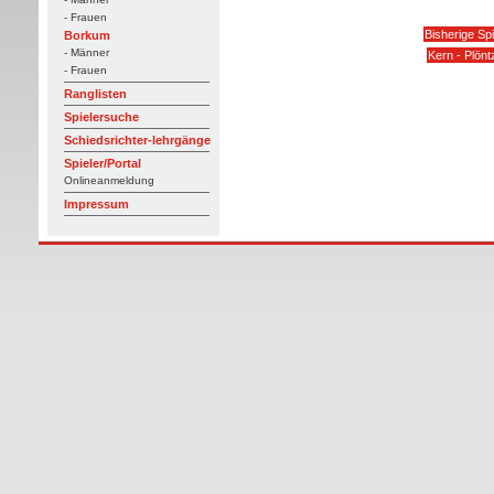
- Frauen
Bisherige Sp
Borkum
- Männer
Kern - Plön
- Frauen
Ranglisten
Spielersuche
Schiedsrichter-lehrgänge
Spieler/Portal
Onlineanmeldung
Impressum