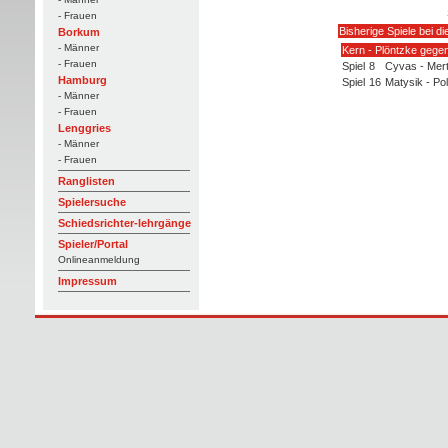
- Frauen
Bisherige Spiele bei d
Borkum
- Männer
Kern - Plöntzke gege
- Frauen
Spiel
8
Cyvas - Mer
Hamburg
Spiel
16
Matysik - Pol
- Männer
- Frauen
Lenggries
- Männer
- Frauen
Ranglisten
Spielersuche
Schiedsrichter-lehrgänge
Spieler/Portal
Onlineanmeldung
Impressum