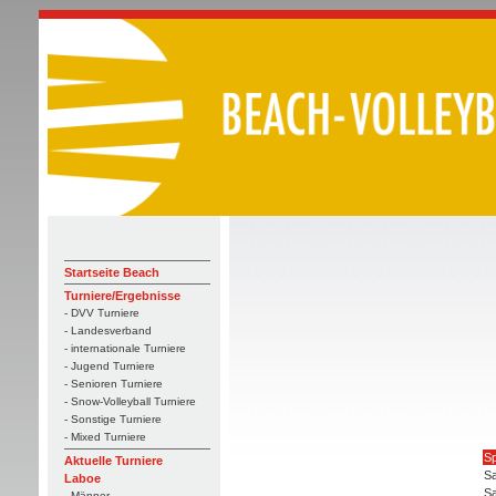
Startseite Beach
Turniere/Ergebnisse
- DVV Turniere
- Landesverband
- internationale Turniere
- Jugend Turniere
- Senioren Turniere
- Snow-Volleyball Turniere
- Sonstige Turniere
- Mixed Turniere
Sp
Aktuelle Turniere
Sa
Laboe
Sa
- Männer