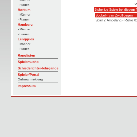
Sa
- Frauen
Bisherige Spiele bei diesem 
Borkum
- Männer
Sockel - van Zwoll gegen
- Frauen
Spiel
2
Ambelang - Rieke
0
Hamburg
- Männer
- Frauen
Lenggries
- Männer
- Frauen
Ranglisten
Spielersuche
Schiedsrichter-lehrgänge
Spieler/Portal
Onlineanmeldung
Impressum