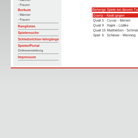
- Frauen
Bisherige Spiele bei diesem Tu
Borkum
- Männer
Goertz - Kiwitt gegen
- Frauen
Quali
5
Cyvas - Merten
Quali
9
Hajek - Lüdike
Ranglisten
Quali
15
Matthießen - Schmä
Spielersuche
Spiel
6
Schiewe - Wenning
Schiedsrichter-lehrgänge
Spieler/Portal
Onlineanmeldung
Impressum