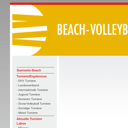
Startseite Beach
Turniere/Ergebnisse
- DVV Turniere
- Landesverband
- internationale Turniere
- Jugend Turniere
- Senioren Turniere
- Snow-Volleyball Turniere
- Sonstige Turniere
- Mixed Turniere
Aktuelle Turniere
Laboe
- Männer