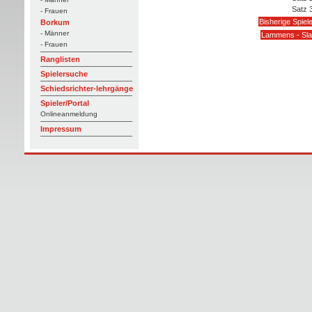
Satz 
- Frauen
Bisherige Spiel
Borkum
- Männer
Lammens - Sla
- Frauen
Ranglisten
Spielersuche
Schiedsrichter-lehrgänge
Spieler/Portal
Onlineanmeldung
Impressum