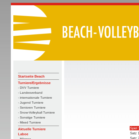
Startseite Beach
Turniere/Ergebnisse
- DVV Turniere
- Landesverband
- internationale Turniere
- Jugend Turniere
- Senioren Turniere
- Snow-Volleyball Turniere
- Sonstige Turniere
- Mixed Turniere
Spiel 
Aktuelle Turniere
Satz 
Laboe
Satz 
- Männer