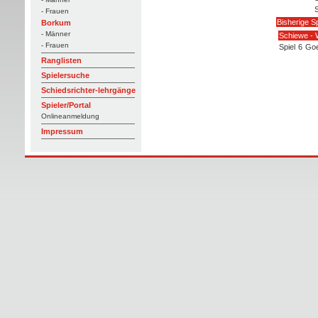
- Frauen
Bisherige Sp
Borkum
- Männer
Schiewe - 
- Frauen
Spiel
6
Goer
Ranglisten
Spielersuche
Schiedsrichter-lehrgänge
Spieler/Portal
Onlineanmeldung
Impressum