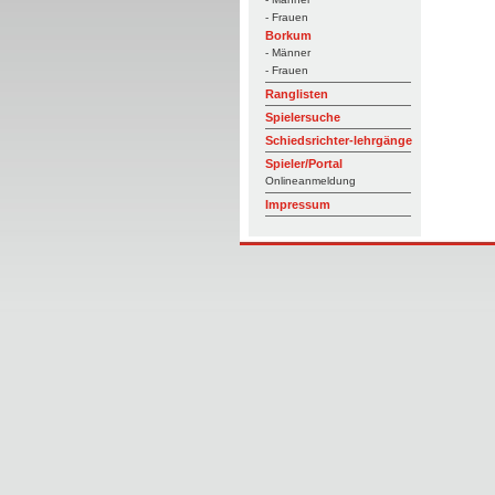
- Frauen
Borkum
- Männer
- Frauen
Ranglisten
Spielersuche
Schiedsrichter-lehrgänge
Spieler/Portal
Onlineanmeldung
Impressum