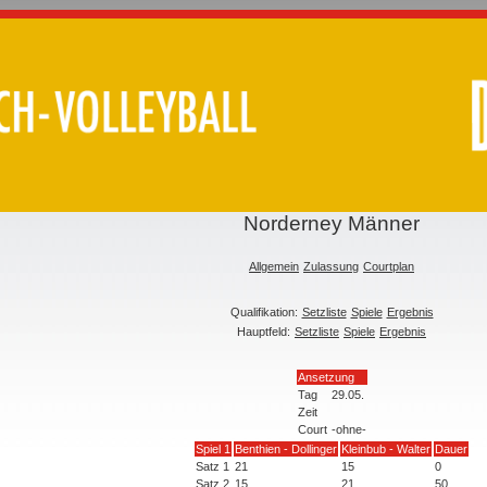
Norderney Männer
Allgemein
Zulassung
Courtplan
Qualifikation:
Setzliste
Spiele
Ergebnis
Hauptfeld:
Setzliste
Spiele
Ergebnis
Ansetzung
Tag
29.05.
Zeit
Court
-ohne-
Spiel 1
Benthien - Dollinger
Kleinbub - Walter
Dauer
Satz 1
21
15
0
Satz 2
15
21
50