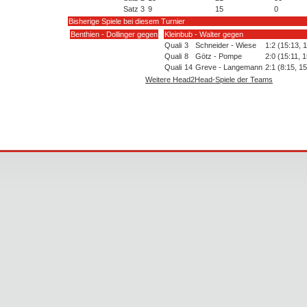
Satz 3
9
15
0
Bisherige Spiele bei diesem Turnier
Benthien - Dollinger gegen
Kleinbub - Walter gegen
Quali
3
Schneider - Wiese
1:2 (15:13, 
Quali
8
Götz - Pompe
2:0 (15:11, 
Quali
14
Greve - Langemann
2:1 (8:15, 15
Weitere Head2Head-Spiele der Teams