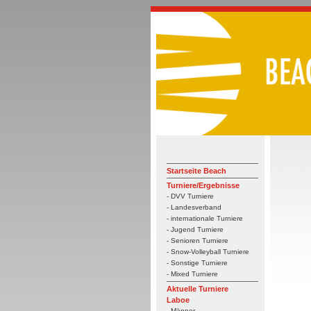
Startseite Beach
Turniere/Ergebnisse
- DVV Turniere
- Landesverband
- internationale Turniere
- Jugend Turniere
- Senioren Turniere
- Snow-Volleyball Turniere
- Sonstige Turniere
- Mixed Turniere
Aktuelle Turniere
Laboe
- Männer