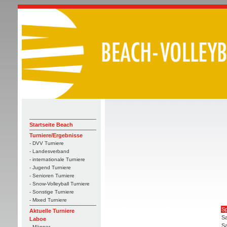
Startseite Beach
Turniere/Ergebnisse
- DVV Turniere
- Landesverband
- internationale Turniere
- Jugend Turniere
- Senioren Turniere
- Snow-Volleyball Turniere
- Sonstige Turniere
- Mixed Turniere
Sp
Aktuelle Turniere
Sa
Laboe
Sa
- Männer