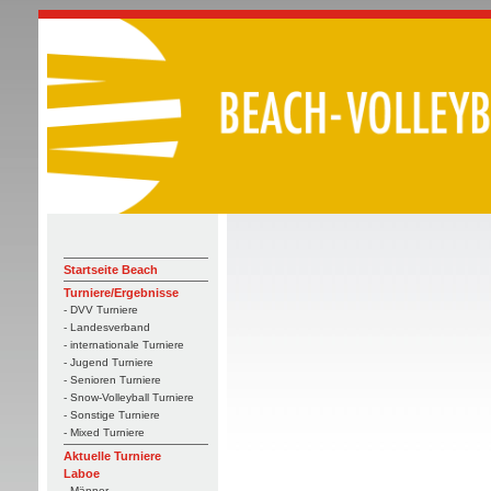
Startseite Beach
Turniere/Ergebnisse
- DVV Turniere
- Landesverband
- internationale Turniere
- Jugend Turniere
- Senioren Turniere
- Snow-Volleyball Turniere
- Sonstige Turniere
- Mixed Turniere
Aktuelle Turniere
Laboe
- Männer