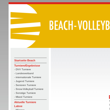
Startseite Beach
Turniere/Ergebnisse
- DVV Turniere
- Landesverband
- internationale Turniere
- Jugend Turniere
- Senioren Turniere
- Snow-Volleyball Turniere
- Sonstige Turniere
- Mixed Turniere
Aktuelle Turniere
Laboe
- Männer