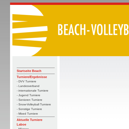
Startseite Beach
Turniere/Ergebnisse
- DVV Turniere
- Landesverband
- internationale Turniere
- Jugend Turniere
- Senioren Turniere
- Snow-Volleyball Turniere
- Sonstige Turniere
- Mixed Turniere
Aktuelle Turniere
Laboe
- Männer