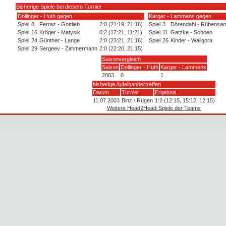
Bisherige Spiele bei diesem Turnier
Dollinger - Huth gegen
Karger - Lammens gegen
Spiel
8
Ferraz - Gottlieb
2:0 (21:19, 21:16)
Spiel
3
Dörendahl - Rübensa
Spiel
16
Kröger - Matysik
0:2 (17:21, 11:21)
Spiel
11
Gatzke - Schoen
Spiel
24
Günther - Lange
2:0 (23:21, 21:16)
Spiel
26
Kinder - Waligora
Spiel
29
Sergeev - Zimmermann
2:0 (22:20, 21:15)
Saisonvergleich
Saison
Dollinger - Huth
Karger - Lammens
2003
0
1
bisherige Aufeinandertreffen
Datum
Turnier
Ergebnis
11.07.2003
Binz / Rügen
1:2 (12:15, 15:12, 12:15)
Weitere Head2Head-Spiele der Teams