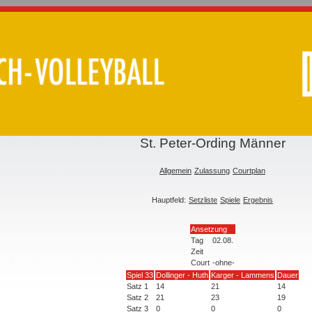
St. Peter-Ording Männer
Allgemein
Zulassung
Courtplan
Hauptfeld:
Setzliste
Spiele
Ergebnis
Ansetzung
Tag
02.08.
Zeit
Court
-ohne-
Spiel 33
Dollinger - Huth
Karger - Lammens
Dauer
Satz 1
14
21
14
Satz 2
21
23
19
Satz 3
0
0
0