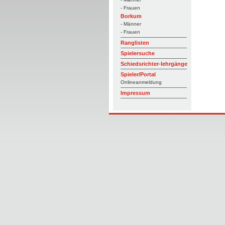
- Frauen
Borkum
- Männer
- Frauen
Ranglisten
Spielersuche
Schiedsrichter-lehrgänge
Spieler/Portal
Onlineanmeldung
Impressum