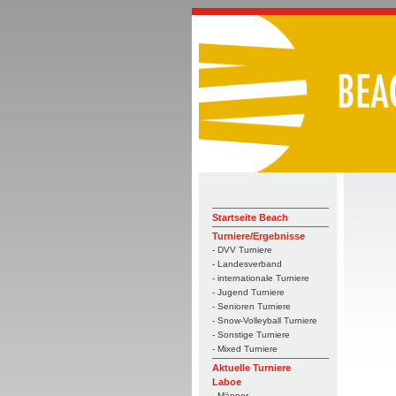
Startseite Beach
Turniere/Ergebnisse
- DVV Turniere
- Landesverband
- internationale Turniere
- Jugend Turniere
- Senioren Turniere
- Snow-Volleyball Turniere
- Sonstige Turniere
- Mixed Turniere
Aktuelle Turniere
Laboe
- Männer