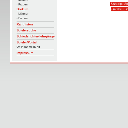
Bisherige Sp
- Frauen
Gatzke - S
Borkum
- Männer
- Frauen
Ranglisten
Spielersuche
Schiedsrichter-lehrgänge
Spieler/Portal
Onlineanmeldung
Impressum