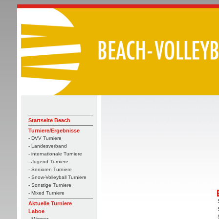
Startseite Beach
Turniere/Ergebnisse
- DVV Turniere
- Landesverband
- internationale Turniere
- Jugend Turniere
- Senioren Turniere
- Snow-Volleyball Turniere
- Sonstige Turniere
- Mixed Turniere
Aktuelle Turniere
Laboe
- Männer