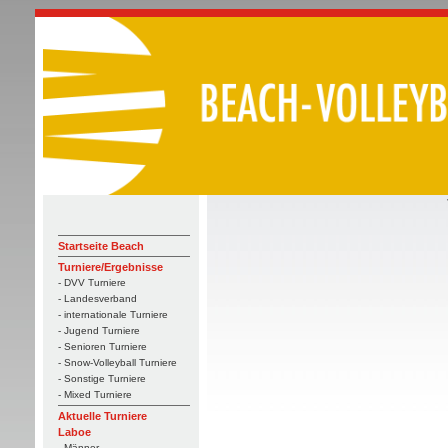
Startseite Beach
Turniere/Ergebnisse
- DVV Turniere
- Landesverband
- internationale Turniere
- Jugend Turniere
- Senioren Turniere
- Snow-Volleyball Turniere
- Sonstige Turniere
- Mixed Turniere
Aktuelle Turniere
Laboe
- Männer