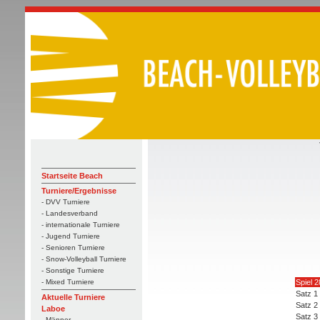
Startseite Beach
Turniere/Ergebnisse
- DVV Turniere
- Landesverband
- internationale Turniere
- Jugend Turniere
- Senioren Turniere
- Snow-Volleyball Turniere
- Sonstige Turniere
Spiel 2
- Mixed Turniere
Satz 1
Aktuelle Turniere
Satz 2
Laboe
Satz 3
- Männer