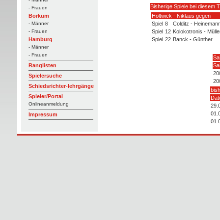
Bisherige Spiele bei diesem T
- Frauen
Holtwick - Niklaus gegen
Borkum
Spiel
8
Colditz - Heineman
- Männer
Spiel
12
Kolokotronis - Mülle
- Frauen
Spiel
22
Banck - Günther
Hamburg
- Männer
- Frauen
Sa
Sa
Ranglisten
20
Spielersuche
20
Schiedsrichter-lehrgänge
bis
Spieler/Portal
Da
Onlineanmeldung
29.
01.
Impressum
01.