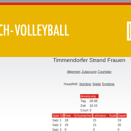
Timmendorfer Strand Frauen
Allgemein
Zulassung
Courtplan
Hauptfeld:
Setzliste
Spiele
Ergebnis
Ansetzung
Tag
28.08.
Zeit
16:15
Court
3
Spiel 18
Klatt - Schumacher
Lehmann - Sude
Dauer
Satz 1
18
21
19
Satz 2
19
21
20
Satz 3
0
0
0