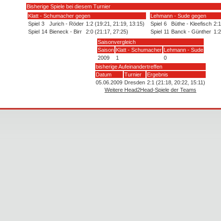
Bisherige Spiele bei diesem Turnier
Klatt - Schumacher gegen
Lehmann - Sude gegen
Spiel
3
Jurich - Röder
1:2 (19:21, 21:19, 13:15)
Spiel
6
Büthe - Kleefisch
2:1
Spiel
14
Bieneck - Birr
2:0 (21:17, 27:25)
Spiel
11
Banck - Günther
1:2
Saisonvergleich
Saison
Klatt - Schumacher
Lehmann - Sude
2009
1
0
bisherige Aufeinandertreffen
Datum
Turnier
Ergebnis
05.06.2009
Dresden
2:1 (21:18, 20:22, 15:11)
Weitere Head2Head-Spiele der Teams