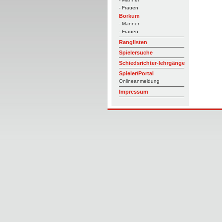
- Frauen
Borkum
- Männer
- Frauen
Ranglisten
Spielersuche
Schiedsrichter-lehrgänge
Spieler/Portal
Onlineanmeldung
Impressum