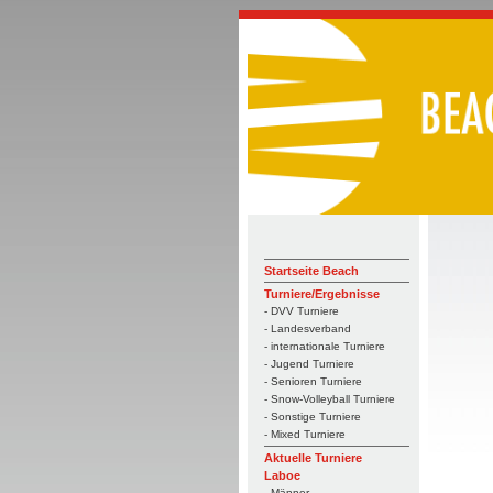
Startseite Beach
Turniere/Ergebnisse
- DVV Turniere
- Landesverband
- internationale Turniere
- Jugend Turniere
- Senioren Turniere
- Snow-Volleyball Turniere
- Sonstige Turniere
- Mixed Turniere
Aktuelle Turniere
Laboe
- Männer