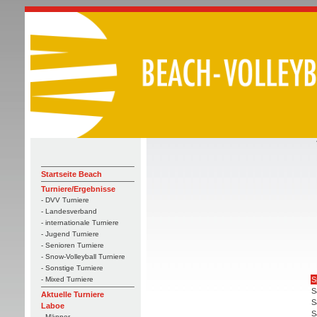
Startseite Beach
Turniere/Ergebnisse
- DVV Turniere
- Landesverband
- internationale Turniere
- Jugend Turniere
- Senioren Turniere
- Snow-Volleyball Turniere
- Sonstige Turniere
S
- Mixed Turniere
S
Aktuelle Turniere
S
Laboe
S
- Männer