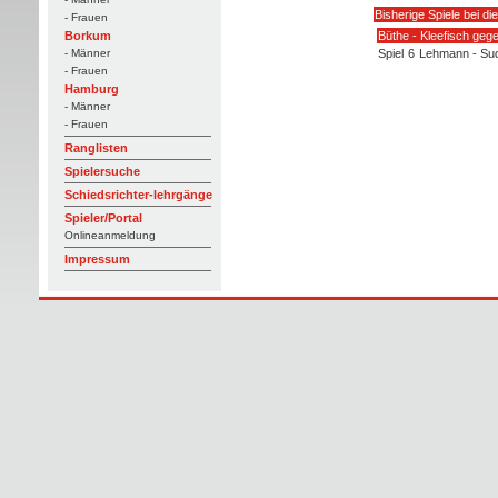
Bisherige Spiele bei d
- Frauen
Büthe - Kleefisch geg
Borkum
Spiel
6
Lehmann - Su
- Männer
- Frauen
Hamburg
- Männer
- Frauen
Ranglisten
Spielersuche
Schiedsrichter-lehrgänge
Spieler/Portal
Onlineanmeldung
Impressum