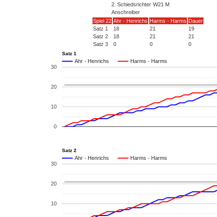
2. Schiedsrichter
W21 M
Anschreiber
Spiel 22
Ahr - Henrichs
Harms - Harms
Dauer
Satz 1
18
21
19
Satz 2
18
21
21
Satz 3
0
0
0
Satz 1
Ahr - Henrichs
Harms - Harms
30
20
10
0
Satz 2
Ahr - Henrichs
Harms - Harms
30
20
10