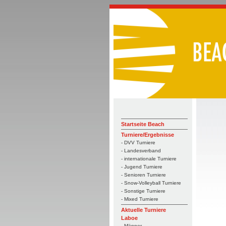
Startseite Beach
Turniere/Ergebnisse
- DVV Turniere
- Landesverband
- internationale Turniere
- Jugend Turniere
- Senioren Turniere
- Snow-Volleyball Turniere
- Sonstige Turniere
- Mixed Turniere
Aktuelle Turniere
Laboe
- Männer