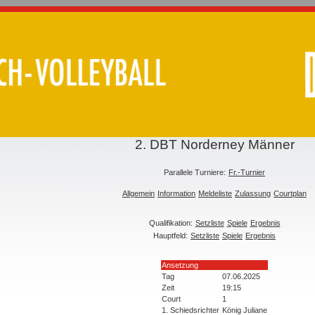
2. DBT Norderney Männer
Parallele Turniere:
Fr.-Turnier
Allgemein
Information
Meldeliste
Zulassung
Courtplan
Qualifikation:
Setzliste
Spiele
Ergebnis
Hauptfeld:
Setzliste
Spiele
Ergebnis
Ansetzung
Tag
07.06.2025
Zeit
19:15
Court
1
1. Schiedsrichter
König Juliane