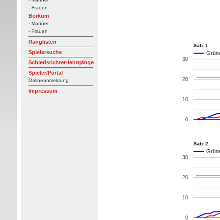
- Frauen
Borkum
- Männer
- Frauen
Ranglisten
Satz 1
Spielersuche
Grüne 
30
Schiedsrichter-lehrgänge
Spieler/Portal
20
Onlineanmeldung
Impressum
10
0
Satz 2
Grüne 
30
20
10
0