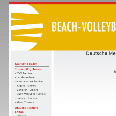
Deutsche Mei
Startseite Beach
Turniere/Ergebnisse
A
- DVV Turniere
- Landesverband
- internationale Turniere
- Jugend Turniere
- Senioren Turniere
- Snow-Volleyball Turniere
- Sonstige Turniere
- Mixed Turniere
Aktuelle Turniere
Laboe
- Männer