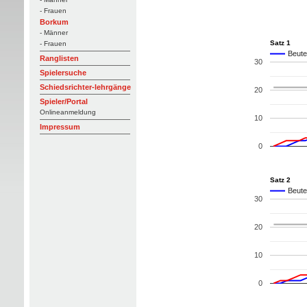
- Frauen
Borkum
- Männer
Satz 1
- Frauen
Beutel
Ranglisten
30
Spielersuche
Schiedsrichter-lehrgänge
20
Spieler/Portal
Onlineanmeldung
10
Impressum
0
Satz 2
Beutel
30
20
10
0