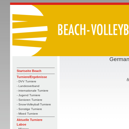
German 
Startseite Beach
Turniere/Ergebnisse
A
- DVV Turniere
- Landesverband
- internationale Turniere
- Jugend Turniere
- Senioren Turniere
- Snow-Volleyball Turniere
- Sonstige Turniere
- Mixed Turniere
Aktuelle Turniere
Laboe
- Männer