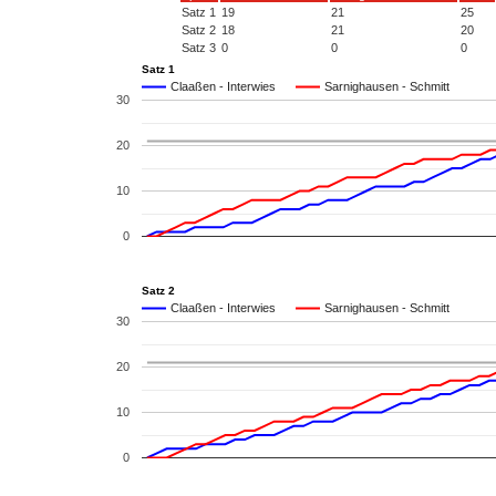
Satz 1
19
21
25
Satz 2
18
21
20
Satz 3
0
0
0
Satz 1
Claaßen - Interwies
Sarnighausen - Schmitt
30
20
10
0
Satz 2
Claaßen - Interwies
Sarnighausen - Schmitt
30
20
10
0