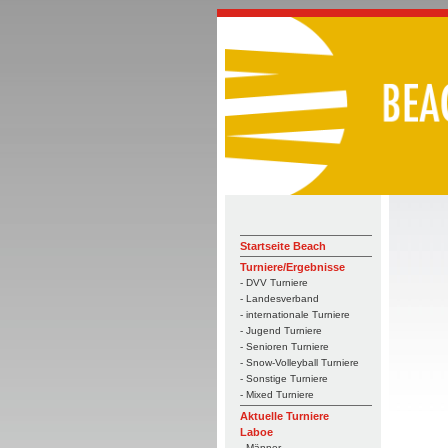
Startseite Beach
Turniere/Ergebnisse
- DVV Turniere
- Landesverband
- internationale Turniere
- Jugend Turniere
- Senioren Turniere
- Snow-Volleyball Turniere
- Sonstige Turniere
- Mixed Turniere
Aktuelle Turniere
Laboe
- Männer