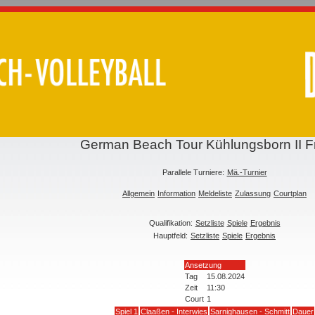
German Beach Tour Kühlungsborn II 
Parallele Turniere:
Mä.-Turnier
Allgemein
Information
Meldeliste
Zulassung
Courtplan
Qualifikation:
Setzliste
Spiele
Ergebnis
Hauptfeld:
Setzliste
Spiele
Ergebnis
Ansetzung
Tag
15.08.2024
Zeit
11:30
Court
1
Spiel 1
Claaßen - Interwies
Sarnighausen - Schmitt
Dauer