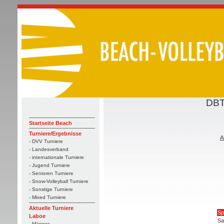
DBT
Startseite Beach
Turniere/Ergebnisse
A
- DVV Turniere
- Landesverband
- internationale Turniere
- Jugend Turniere
- Senioren Turniere
- Snow-Volleyball Turniere
- Sonstige Turniere
- Mixed Turniere
Aktuelle Turniere
Sp
Laboe
Sa
- Männer