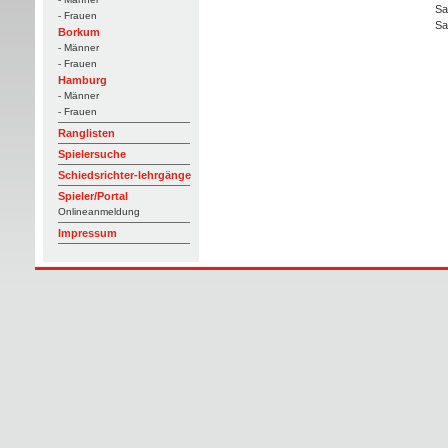
Sa
- Frauen
Sa
Borkum
- Männer
- Frauen
Hamburg
- Männer
- Frauen
Ranglisten
Spielersuche
Schiedsrichter-lehrgänge
Spieler/Portal
Onlineanmeldung
Impressum