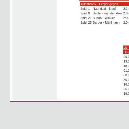
Aulenbrock - Ferger gegen
Spiel
1
Nachtigall - Neef
2:1 
Spiel
9
Beutel - van der Veer
2:0 
Spiel
21
Busch - Winkler
2:0 
Spiel
25
Barber - Mählmann
2:0 
bis
Da
20.
13.
18.
01.
08.
30.
16.
26.
19.