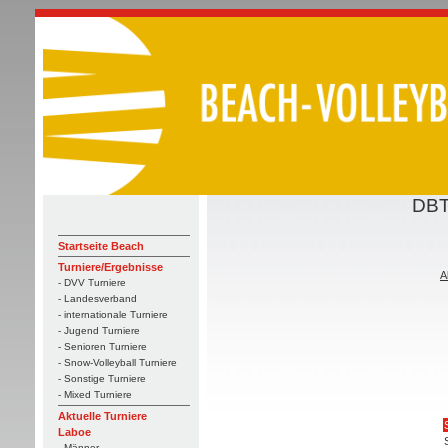
DBT
Startseite Beach
Turniere/Ergebnisse
A
- DVV Turniere
- Landesverband
- internationale Turniere
- Jugend Turniere
- Senioren Turniere
- Snow-Volleyball Turniere
- Sonstige Turniere
- Mixed Turniere
Aktuelle Turniere
Laboe
- Männer