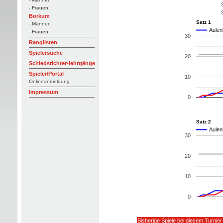
- Frauen
Borkum
Satz 1
- Männer
Aulen
- Frauen
30
Ranglisten
Spielersuche
20
Schiedsrichter-lehrgänge
Spieler/Portal
10
Onlineanmeldung
Impressum
0
Satz 2
Aulen
30
20
10
0
Bisherige Spiele bei diesem Turnier