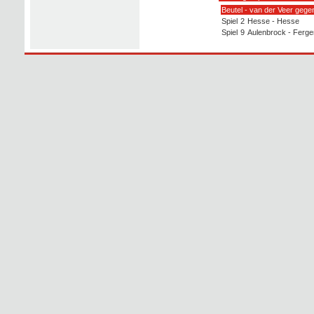
Beutel - van der Veer gege
Spiel
2
Hesse - Hesse
Spiel
9
Aulenbrock - Ferge