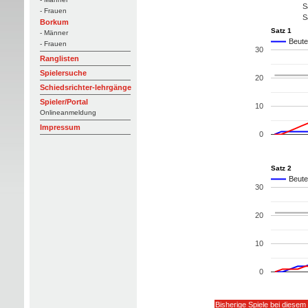
S
- Frauen
S
Borkum
Satz 1
- Männer
Beute
- Frauen
30
Ranglisten
Spielersuche
20
Schiedsrichter-lehrgänge
Spieler/Portal
10
Onlineanmeldung
Impressum
0
Satz 2
Beute
30
20
10
0
Bisherige Spiele bei diesem