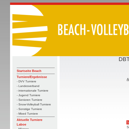
DBT
Startseite Beach
Turniere/Ergebnisse
A
- DVV Turniere
- Landesverband
- internationale Turniere
- Jugend Turniere
- Senioren Turniere
- Snow-Volleyball Turniere
- Sonstige Turniere
- Mixed Turniere
Aktuelle Turniere
S
Laboe
S
- Männer