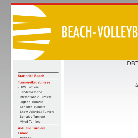
DBT
Startseite Beach
Turniere/Ergebnisse
A
- DVV Turniere
- Landesverband
- internationale Turniere
- Jugend Turniere
- Senioren Turniere
- Snow-Volleyball Turniere
- Sonstige Turniere
- Mixed Turniere
Aktuelle Turniere
Laboe
- Männer