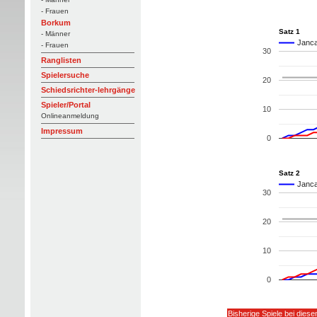
- Frauen
Borkum
Satz 1
- Männer
Jancar
- Frauen
30
Ranglisten
Spielersuche
20
Schiedsrichter-lehrgänge
Spieler/Portal
10
Onlineanmeldung
Impressum
0
Satz 2
Jancar
30
20
10
0
Bisherige Spiele bei dies