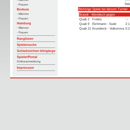
Sat
- Frauen
Bisherige Spiele bei diesem Turnier
Borkum
- Männer
Brandt - Wendisch gegen
- Frauen
Quali
2
Freilos
-:-
Hamburg
Quali
9
Eichmann - Sude
2:1
- Männer
Quali
21
Krumbeck - Volicerova
0:2
- Frauen
Ranglisten
Spielersuche
Schiedsrichter-lehrgänge
Spieler/Portal
Onlineanmeldung
Impressum