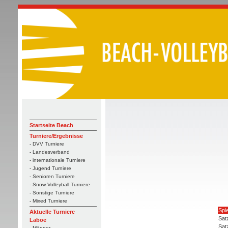
Startseite Beach
Turniere/Ergebnisse
- DVV Turniere
- Landesverband
- internationale Turniere
- Jugend Turniere
- Senioren Turniere
- Snow-Volleyball Turniere
- Sonstige Turniere
- Mixed Turniere
Spie
Aktuelle Turniere
Sat
Laboe
Sat
- Männer