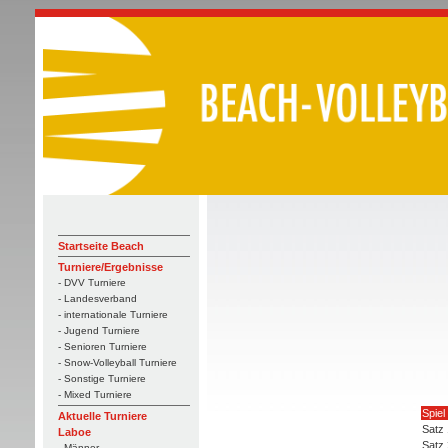
Startseite Beach
Turniere/Ergebnisse
- DVV Turniere
- Landesverband
- internationale Turniere
- Jugend Turniere
- Senioren Turniere
- Snow-Volleyball Turniere
- Sonstige Turniere
- Mixed Turniere
Spiel
Aktuelle Turniere
Satz 
Laboe
Satz 
- Männer