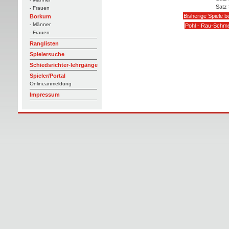
Satz 
- Frauen
Bisherige Spiele b
Borkum
- Männer
Pohl - Rau-Schm
- Frauen
Ranglisten
Spielersuche
Schiedsrichter-lehrgänge
Spieler/Portal
Onlineanmeldung
Impressum