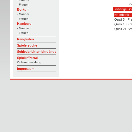
S
- Frauen
Bisherige Sp
Borkum
- Männer
Krumbeck - 
- Frauen
Quali
3
Fre
Hamburg
Quali
10
Kol
- Männer
Quali
21
Br
- Frauen
Ranglisten
Spielersuche
Schiedsrichter-lehrgänge
Spieler/Portal
Onlineanmeldung
Impressum