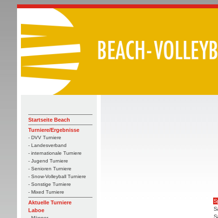
Startseite Beach
Turniere/Ergebnisse
- DVV Turniere
- Landesverband
- internationale Turniere
- Jugend Turniere
- Senioren Turniere
- Snow-Volleyball Turniere
- Sonstige Turniere
- Mixed Turniere
S
Aktuelle Turniere
S
Laboe
S
- Männer