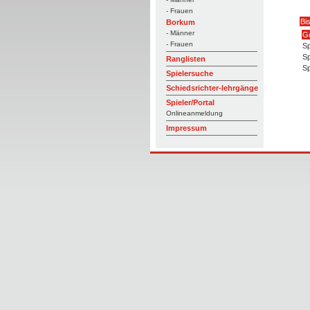
- Frauen
Bi
Borkum
- Männer
Go
- Frauen
Sp
Sp
Ranglisten
Sp
Spielersuche
Schiedsrichter-lehrgänge
Spieler/Portal
Onlineanmeldung
Impressum