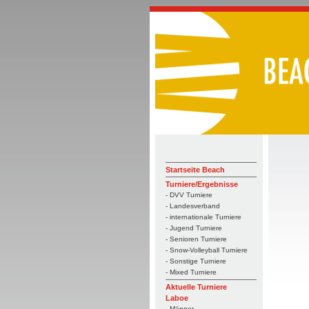
Startseite Beach
Turniere/Ergebnisse
- DVV Turniere
- Landesverband
- internationale Turniere
- Jugend Turniere
- Senioren Turniere
- Snow-Volleyball Turniere
- Sonstige Turniere
- Mixed Turniere
Aktuelle Turniere
Laboe
- Männer