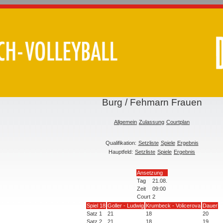
Burg / Fehmarn Frauen
Allgemein
Zulassung
Courtplan
Qualifikation:
Setzliste
Spiele
Ergebnis
Hauptfeld:
Setzliste
Spiele
Ergebnis
Ansetzung
Tag
21.08.
Zeit
09:00
Court
2
Spiel 18
Goller - Ludwig
Krumbeck - Volicerova
Dauer
Satz 1
21
18
20
Satz 2
21
18
19