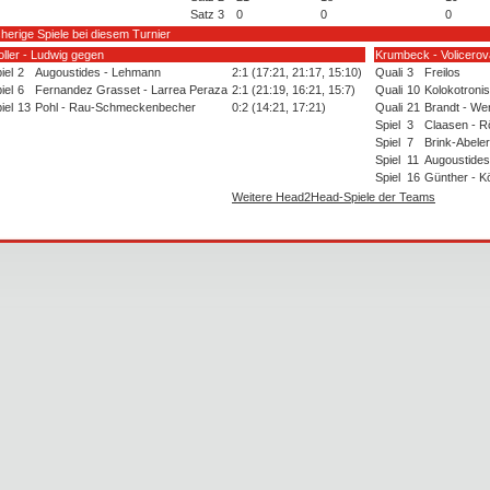
Satz 3
0
0
0
sherige Spiele bei diesem Turnier
ller - Ludwig gegen
Krumbeck - Volicero
iel
2
Augoustides - Lehmann
2:1 (17:21, 21:17, 15:10)
Quali
3
Freilos
iel
6
Fernandez Grasset - Larrea Peraza
2:1 (21:19, 16:21, 15:7)
Quali
10
Kolokotronis
iel
13
Pohl - Rau-Schmeckenbecher
0:2 (14:21, 17:21)
Quali
21
Brandt - We
Spiel
3
Claasen - R
Spiel
7
Brink-Abeler
Spiel
11
Augoustides
Spiel
16
Günther - K
Weitere Head2Head-Spiele der Teams