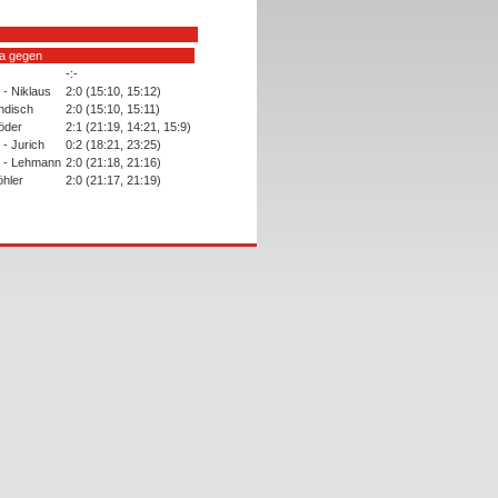
va gegen
-:-
 - Niklaus
2:0 (15:10, 15:12)
ndisch
2:0 (15:10, 15:11)
öder
2:1 (21:19, 14:21, 15:9)
 - Jurich
0:2 (18:21, 23:25)
 - Lehmann
2:0 (21:18, 21:16)
öhler
2:0 (21:17, 21:19)