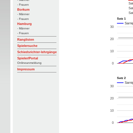
Sa
- Frauen
Sa
Borkum
Sa
- Männer
Satz 1
- Frauen
Sarni
Hamburg
30
- Männer
- Frauen
20
Ranglisten
Spielersuche
10
Schiedsrichter-lehrgänge
Spieler/Portal
Onlineanmeldung
0
Impressum
Satz 2
Sarni
30
20
10
0