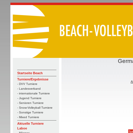
Germa
Startseite Beach
Turniere/Ergebnisse
A
- DVV Turniere
- Landesverband
- internationale Turniere
- Jugend Turniere
- Senioren Turniere
- Snow-Volleyball Turniere
- Sonstige Turniere
- Mixed Turniere
Aktuelle Turniere
Laboe
Spi
- Männer